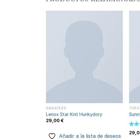
Añadir
Añadir
a la
a la
lista de
lista de
deseos
deseos
SWEATERS
TOPS
Lenox Star Knit Hunkydory
Sunn
29,00
€
Valo
29,
Añadir a la lista de deseos
con