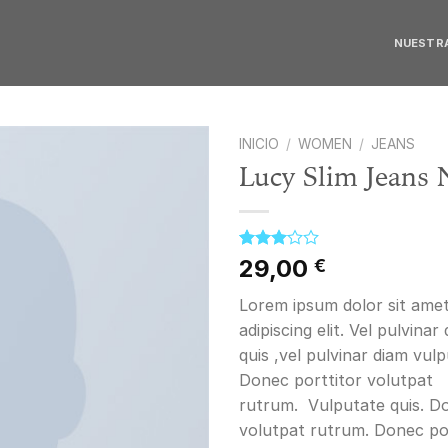
NUESTRA
INICIO
/
WOMEN
/
JEANS
Lucy Slim Jeans
Añadir
a la
Valorado
2
29,00
€
lista de
con
deseos
3.00
Lorem ipsum dolor sit ame
de 5
en
adipiscing elit. Vel pulvina
base a
quis ,vel pulvinar diam vulp
valoraciones
de
Donec porttitor volutpat
clientes
rutrum. Vulputate quis. Do
volutpat rutrum. Donec por