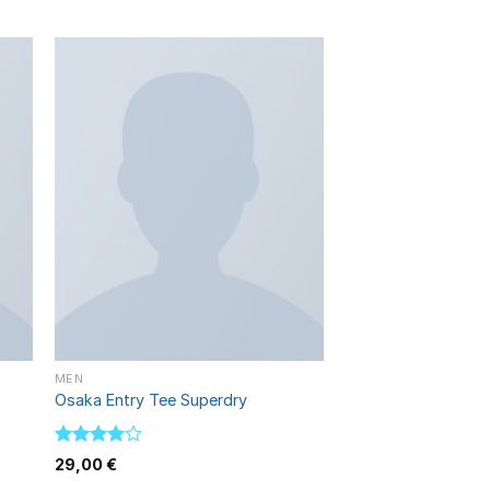
dir
Añadir
a
a la
 de
lista de
eos
deseos
MEN
Osaka Entry Tee Superdry
Valorado
29,00
€
con
4.00