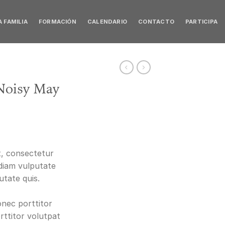
 FAMILIA
FORMACIÓN
CALENDARIO
CONTACTO
PARTICIPA
 Noisy May
t, consectetur
r diam vulputate
utate quis.
nec porttitor
ttitor volutpat