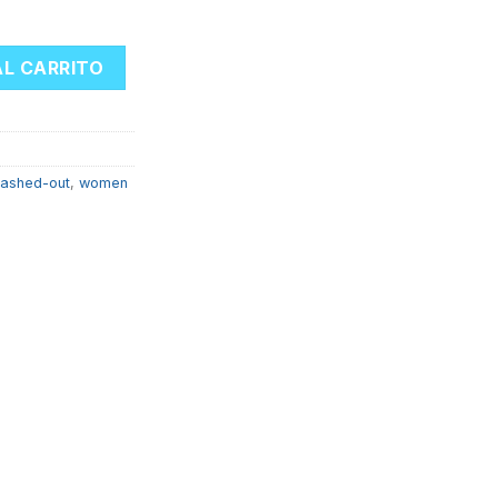
cantidad
AL CARRITO
ashed-out
,
women