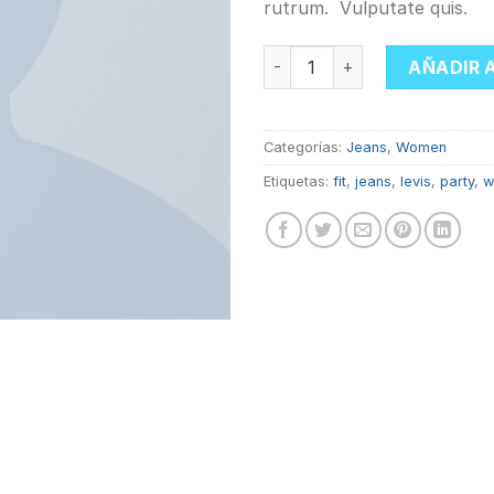
rutrum. Vulputate quis.
Lucy Slim Jeans Noisy May 
AÑADIR 
Categorías:
Jeans
,
Women
Etiquetas:
fit
,
jeans
,
levis
,
party
,
w