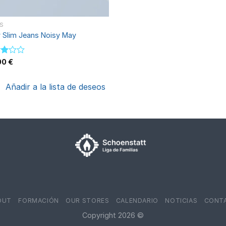
S
 Slim Jeans Noisy May
rado
00
€
Añadir a la lista de deseos
OUT
FORMACIÓN
OUR STORES
CALENDARIO
NOTICIAS
CONT
Copyright 2026 ©