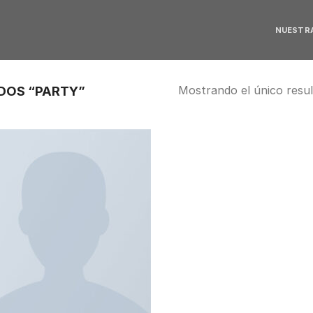
NUESTRA
Mostrando el único resu
DOS “PARTY”
Añadir
a la
lista de
deseos