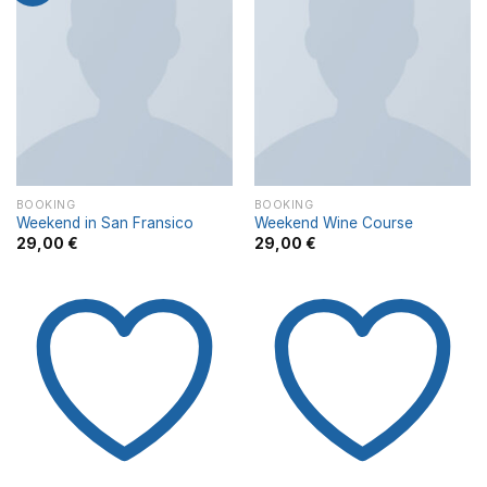
Añadir
Añadir
a la
a la
lista de
lista de
deseos
deseos
BOOKING
BOOKING
Weekend in San Fransico
Weekend Wine Course
29,00
€
29,00
€