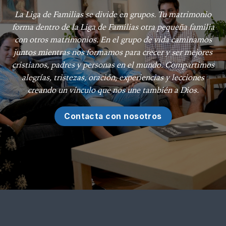
La Liga de Familias se divide en grupos. Tu matrimonio
forma dentro de la Liga de Familias otra pequeña familia
con otros matrimonios. En el grupo de vida caminamos
juntos mientras nos formamos para crecer y ser mejores
cristianos, padres y personas en el mundo. Compartimos
alegrías, tristezas, oración, experiencias y lecciones
creando un vínculo que nos une también a Dios.
Contacta con nosotros