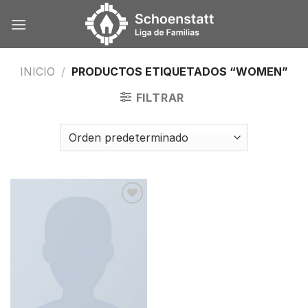
Skip
to
content
INICIO
/
PRODUCTOS ETIQUETADOS “WOMEN”
FILTRAR
Añadir
a la
lista de
deseos