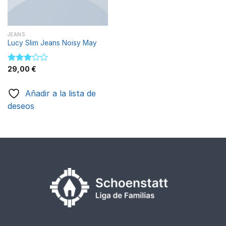
JEANS
Lucy Slim Jeans Noisy May
Valorado
29,00
€
con
3.00
Añadir a la lista de
de 5
deseos