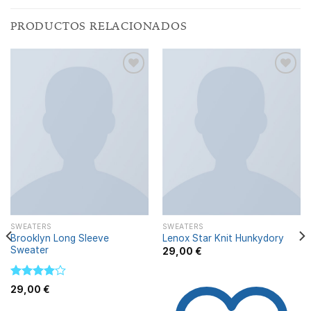
PRODUCTOS RELACIONADOS
Añadir
Añadir
a la
a la
lista de
lista de
deseos
deseos
SWEATERS
SWEATERS
Brooklyn Long Sleeve
Lenox Star Knit Hunkydory
Sweater
29,00
€
Valorado
29,00
€
con
4.00
de 5