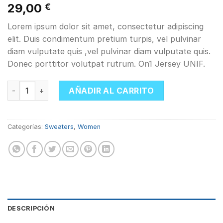
Valorado
1
29,00
€
con
5.00
de 5 en
Lorem ipsum dolor sit amet, consectetur adipiscing
base a
valoración
elit. Duis condimentum pretium turpis, vel pulvinar
de un
diam vulputate quis ,vel pulvinar diam vulputate quis.
cliente
Donec porttitor volutpat rutrum. On1 Jersey UNIF.
On1 Jersey UNIF cantidad
AÑADIR AL CARRITO
Categorías:
Sweaters
,
Women
DESCRIPCIÓN