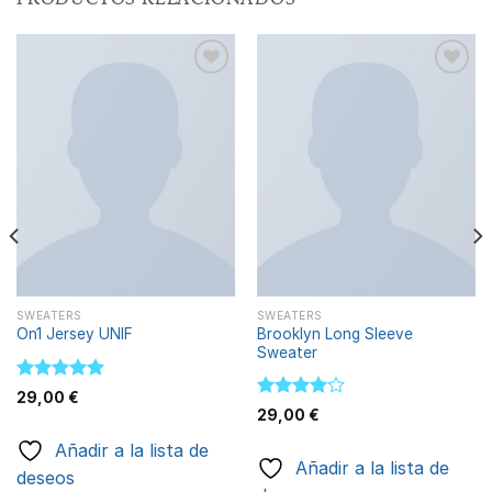
Añadir
Añadir
a la
a la
lista de
lista de
deseos
deseos
SWEATERS
SWEATERS
Brooklyn Long Sleeve
On1 Jersey UNIF
Sweater
Valorado
29,00
€
con
5.00
Valorado
29,00
€
de 5
con
4.00
de 5
Añadir a la lista de
Añadir a la lista de
deseos