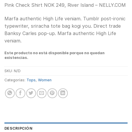
Valorado
2
Pink Check Shirt NOK 249, River Island – NELLY.COM
con
3.50
de
5 en
Marfa authentic High Life veniam. Tumblr post-ironic
base a
typewriter, sriracha tote bag kogi you. Direct trade
valoraciones
de
Banksy Carles pop-up. Marfa authentic High Life
clientes
veniam.
Este producto no está disponible porque no quedan
existencias.
SKU:
N/D
Categorías:
Tops
,
Women
DESCRIPCIÓN