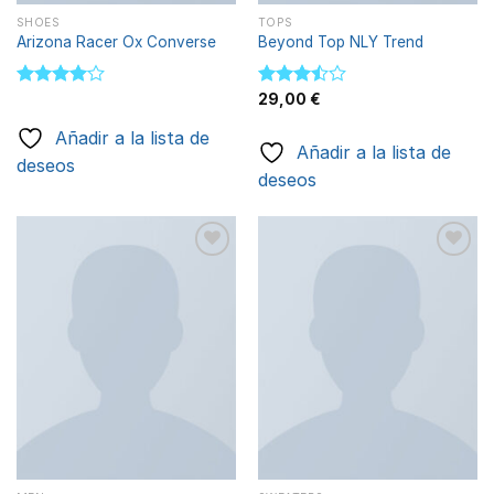
SHOES
TOPS
Arizona Racer Ox Converse
Beyond Top NLY Trend
Valorado
Valorado
29,00
€
con
4.00
con
de 5
3.50
de
Añadir a la lista de
Añadir a la lista de
5
deseos
deseos
Añadir
Añadir
a la
a la
lista de
lista de
deseos
deseos