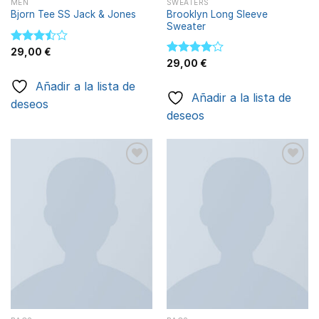
MEN
SWEATERS
Brooklyn Long Sleeve
Bjorn Tee SS Jack & Jones
Sweater
Valorado
29,00
€
con
Valorado
29,00
€
3.50
de
con
4.00
Añadir a la lista de
5
de 5
Añadir a la lista de
deseos
deseos
Añadir
Añadir
a la
a la
lista de
lista de
deseos
deseos