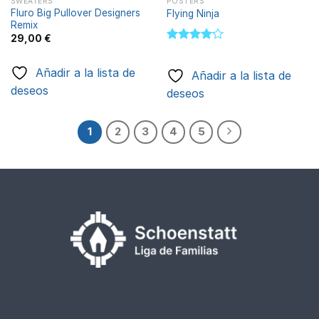
SWEATERS
POSTERS
Fluro Big Pullover Designers
Flying Ninja
Remix
29,00
€
Valorado
con
4.17
Añadir a la lista de
de 5
Añadir a la lista de
deseos
deseos
1
2
3
4
5