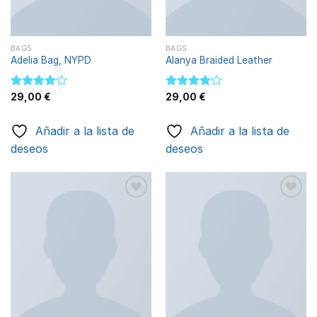
BAGS
BAGS
Adelia Bag, NYPD
Alanya Braided Leather
Valorado
29,00
€
Valorado
29,00
€
con
4.00
con
4.00
de 5
de 5
Añadir a la lista de
Añadir a la lista de
deseos
deseos
Añadir
Añadir
a la
a la
lista de
lista de
deseos
deseos