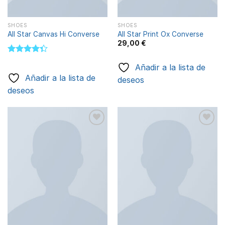
SHOES
SHOES
All Star Canvas Hi Converse
All Star Print Ox Converse
29,00
€
Valorado
Añadir a la lista de
con
4.33
de 5
Añadir a la lista de
deseos
deseos
Añadir
Añadir
a la
a la
lista de
lista de
deseos
deseos