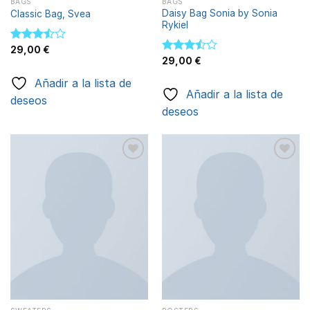
BAGS
BAGS
Daisy Bag Sonia by Sonia
Classic Bag, Svea
Rykiel
Valorado
29,00
€
con
Valorado
29,00
€
3.50
de
con
Añadir a la lista de
5
3.50
de
Añadir a la lista de
5
deseos
deseos
Añadir
Añadir
a la
a la
lista de
lista de
deseos
deseos