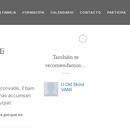
 FAMILIA
FORMACIÓN
CALENDARIO
CONTACTO
PARTICIPA
Hi
También te
recomendamos…
U Old Skool
convallis. Etiam
VANS
enas accumsan
utpat.
le porque no