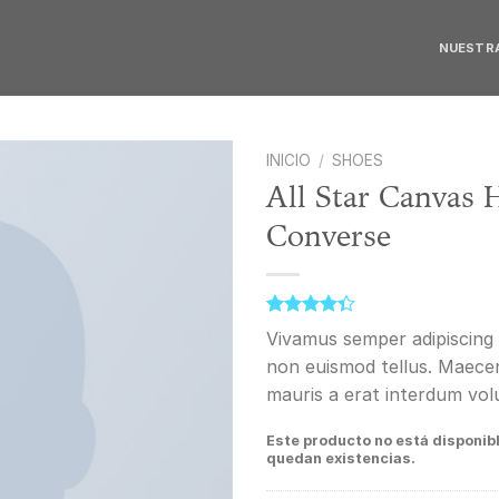
NUESTRA
INICIO
/
SHOES
All Star Canvas 
Converse
Añadir
a la
lista de
deseos
Valorado
3
Vivamus semper adipiscing 
con
4.33
non euismod tellus. Maec
de 5 en
base a
mauris a erat interdum vol
valoraciones
de clientes
Este producto no está disponib
quedan existencias.