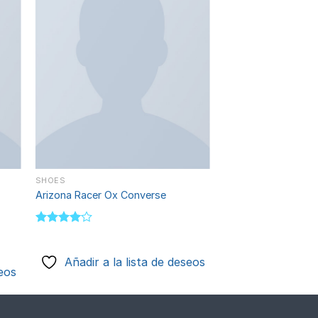
dir
Añadir
a
a la
 de
lista de
eos
deseos
SHOES
Arizona Racer Ox Converse
Valorado
con
4.00
de 5
Añadir a la lista de deseos
seos