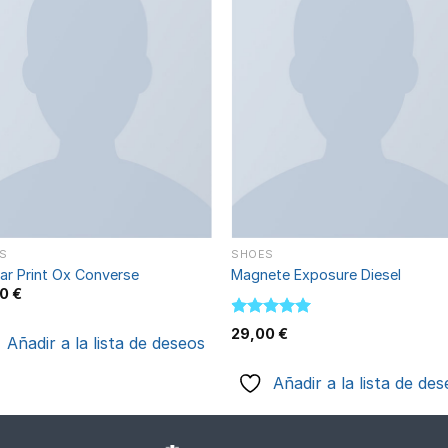
Añadir
Aña
a la
a l
lista de
lista
deseos
des
S
SHOES
tar Print Ox Converse
Magnete Exposure Diesel
00
€
Valorado
29,00
€
Añadir a la lista de deseos
con
5.00
de 5
Añadir a la lista de de