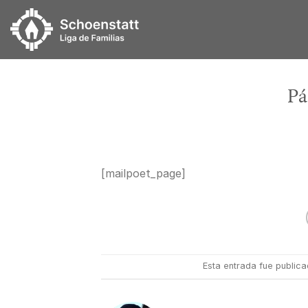
Skip
to
content
Pá
[mailpoet_page]
Esta entrada fue public