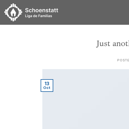
Skip
to
content
Just anot
POST
13
Oct