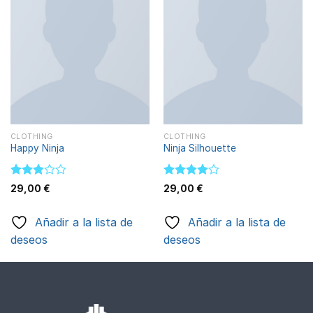
Añadir
Añadir
a la
a la
lista de
lista de
deseos
deseos
CLOTHING
CLOTHING
Happy Ninja
Ninja Silhouette
Valorado
Valorado
29,00
€
29,00
€
con
con
4.00
3.00
de 5
de 5
Añadir a la lista de
Añadir a la lista de
deseos
deseos