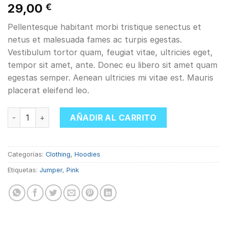
Valorado
3
29,00
€
con
4.67
de 5 en
Pellentesque habitant morbi tristique senectus et
base a
valoraciones
netus et malesuada fames ac turpis egestas.
de clientes
Vestibulum tortor quam, feugiat vitae, ultricies eget,
tempor sit amet, ante. Donec eu libero sit amet quam
egestas semper. Aenean ultricies mi vitae est. Mauris
placerat eleifend leo.
Patient Ninja cantidad
AÑADIR AL CARRITO
Categorías:
Clothing
,
Hoodies
Etiquetas:
Jumper
,
Pink